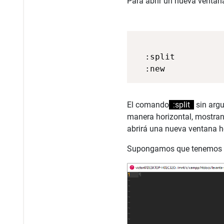
Para abrir un nueva ventan
  :split

El comando
:split
sin argu
manera horizontal, mostra
abrirá una nueva ventana ho
Supongamos que tenemos un