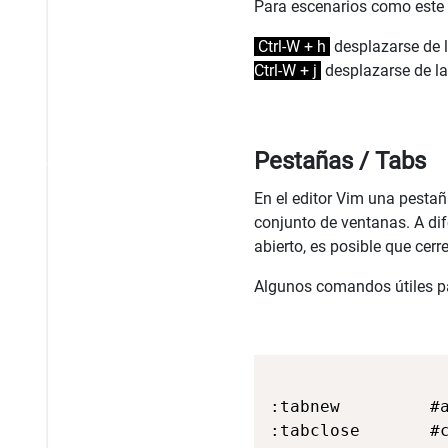
Para escenarios como este a
Ctrl-W + h
desplazarse de l
Ctrl-W + j
desplazarse de la
Pestañas / Tabs
En el editor Vim una pestañ
conjunto de ventanas. A dif
abierto, es posible que cer
Algunos comandos útiles pa
:tabnew         #a
:tabclose       #c