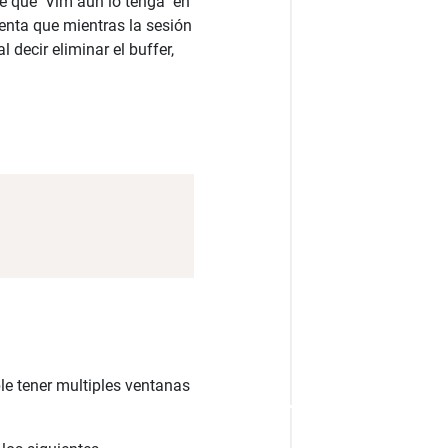
ble que Vim aún lo tenga en
enta que mientras la sesión
 decir eliminar el buffer,
le tener multiples ventanas